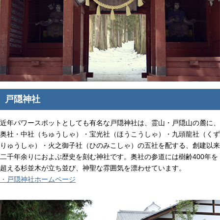
戸隠神社
近年パワースポットとしても有名な戸隠神社は、霊山・戸隠山の麓に、
奥社・中社（ちゅうしゃ）・宝光社（ほうこうしゃ）・九頭龍社（くず
りゅうしゃ）・火之御子社（ひのみこしゃ）の五社を配する、創建以来
二千年余りにおよぶ歴史を刻む神社です。奥社の参道には樹齢400年を
超える杉並木が立ち並び、神聖な雰囲気を漂わせています。
・戸隠神社ホームページ