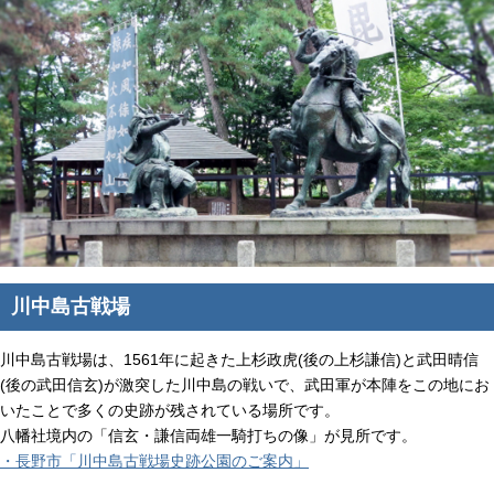
川中島古戦場
川中島古戦場は、1561年に起きた上杉政虎(後の上杉謙信)と武田晴信
(後の武田信玄)が激突した川中島の戦いで、武田軍が本陣をこの地にお
いたことで多くの史跡が残されている場所です。
八幡社境内の「信玄・謙信両雄一騎打ちの像」が見所です。
・長野市「川中島古戦場史跡公園のご案内」