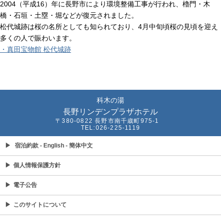
2004（平成16）年に長野市により環境整備工事が行われ、櫓門・木
橋・石垣・土塁・堀などが復元されました。
松代城跡は桜の名所としても知られており、4月中旬頃桜の見頃を迎え
多くの人で賑わいます。
・真田宝物館 松代城跡
科木の湯
長野リンデンプラザホテル
〒380-0822 長野市南千歳町975-1
TEL:026-225-1119
▶
宿泊約款
- English
- 簡体中文
▶
個人情報保護方針
▶
電子公告
▶
このサイトについて