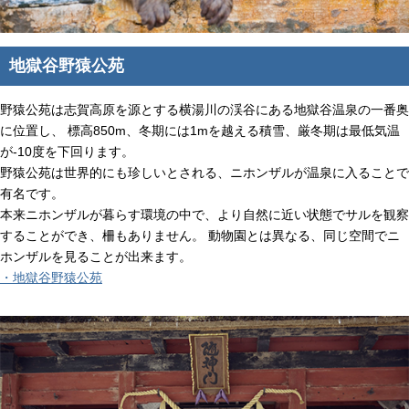
地獄谷野猿公苑
野猿公苑は志賀高原を源とする横湯川の渓谷にある地獄谷温泉の一番奥
に位置し、 標高850m、冬期には1mを越える積雪、厳冬期は最低気温
が-10度を下回ります。
野猿公苑は世界的にも珍しいとされる、ニホンザルが温泉に入ることで
有名です。
本来ニホンザルが暮らす環境の中で、より自然に近い状態でサルを観察
することができ、柵もありません。 動物園とは異なる、同じ空間でニ
ホンザルを見ることが出来ます。
・地獄谷野猿公苑