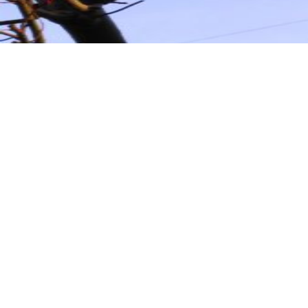
科木の湯
長野リンデンプラザホテル
〒380-0822 長野市南千歳町975-1
TEL:026-225-1119
▶
宿泊約款
- English
- 簡体中文
▶
個人情報保護方針
▶
電子公告
▶
このサイトについて
▶
サイトマップ