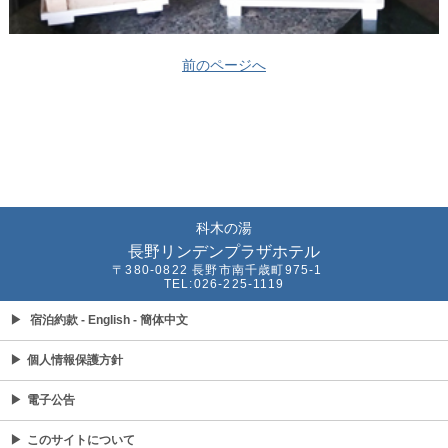
前のページへ
科木の湯
長野リンデンプラザホテル
〒380-0822 長野市南千歳町975-1
TEL:026-225-1119
▶
宿泊約款
- English
- 簡体中文
▶
個人情報保護方針
▶
電子公告
▶
このサイトについて