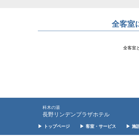
全客室
全客室
科木の湯
長野リンデンプラザホテル
▶
トップページ
▶
客室・サービス
▶
施