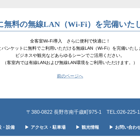
に無料の無線LAN（Wi-Fi）を完備いた
全客室Wi-Fi導入 さらに便利で快適に！
とバンケットに無料でご利用いただける無線LAN（Wi-Fi）を完備いたし
ビジネスや観光などあらゆるシーンでご活用ください。
（客室内では有線LANおよび無線LAN環境をご利用いただけます。）
前のページへ
〒380-0822 長野市南千歳町975-1
TEL:026-225-
設・設備
▶
アクセス・駐車場
▶
観光情報
▶
お問い合わ