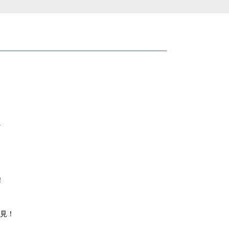
。
！
見！