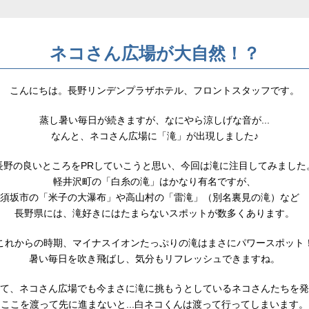
ネコさん広場が大自然！？
こんにちは。長野リンデンプラザホテル、フロントスタッフです。
蒸し暑い毎日が続きますが、なにやら涼しげな音が...
なんと、ネコさん広場に「滝」が出現しました♪
長野の良いところをPRしていこうと思い、今回は滝に注目してみました
軽井沢町の「白糸の滝」はかなり有名ですが、
須坂市の「米子の大瀑布」や高山村の「雷滝」（別名裏見の滝）など
長野県には、滝好きにはたまらないスポットが数多くあります。
これからの時期、マイナスイオンたっぷりの滝はまさにパワースポット
暑い毎日を吹き飛ばし、気分もリフレッシュできますね。
て、ネコさん広場でも今まさに滝に挑もうとしているネコさんたちを発
ここを渡って先に進まないと...白ネコくんは渡って行ってしまいます。