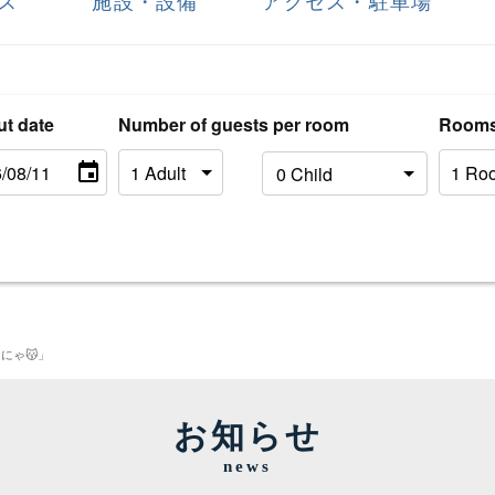
ス
施設・設備
アクセス・駐車場
ut date
Number of guests per room
Room
にゃ😽」
お知らせ
news