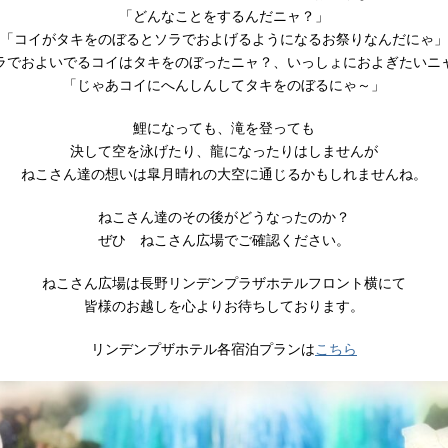
「どんなことをするんだニャ？」
「コイがタキをのぼるとソラでおよげるようになるお祭りなんだにゃ」
ラでおよいでるコイはタキをのぼったニャ？、いっしょにおよぎたいニ
「じゃあコイにへんしんしてタキをのぼるにゃ～」
鯉になっても、滝を登っても
決して空を泳げたり、龍になったりはしませんが
ねこさん達の想いは皐月晴れの大空に通じるかもしれませんね。
ねこさん達のその後がどうなったのか？
ぜひ ねこさん広場でご確認ください。
ねこさん広場は長野リンデンプラザホテルフロント横にて
皆様のお越しを心よりお待ちしております。
リンデンプザホテル各宿泊プランは
こちら