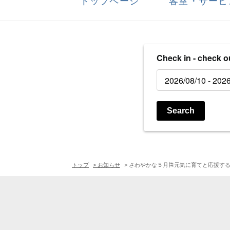
トップページ
客室・サービ
Check in - check o
Search
トップ
> お知らせ
> さわやかな５月🎏元気に育てと応援する