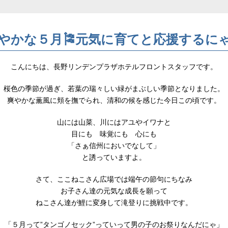
やかな５月🎏元気に育てと応援するにゃ
こんにちは、長野リンデンプラザホテルフロントスタッフです。
桜色の季節が過ぎ、若葉の瑞々しい緑がまぶしい季節となりました。
爽やかな薫風に頬を撫でられ、清和の候を感じた今日この頃です。
山には山菜、川にはアユやイワナと
目にも 味覚にも 心にも
「さぁ信州においでなして」
と誘っていますよ。
さて、ここねこさん広場では端午の節句にちなみ
お子さん達の元気な成長を願って
ねこさん達が鯉に変身して滝登りに挑戦中です。
「５月って”タンゴノセック”っていって男の子のお祭りなんだにゃ」