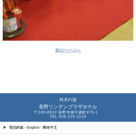
前のページへ
科木の湯
長野リンデンプラザホテル
〒380-0822 長野市南千歳町975-1
TEL:026-225-1119
▶
宿泊約款
- English
- 簡体中文