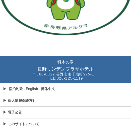
科木の湯
長野リンデンプラザホテル
〒380-0822 長野市南千歳町975-1
TEL:026-225-1119
▶
宿泊約款
- English
- 簡体中文
▶
個人情報保護方針
▶
電子公告
▶
このサイトについて