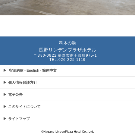
科木の湯
長野リンデンプラザホテル
〒380-0822 長野市南千歳町975-1
TEL:026-225-1119
▶
宿泊約款
- English
- 簡体中文
▶
個人情報保護方針
▶
電子公告
▶
このサイトについて
▶
サイトマップ
©Nagano LindenPlaza Hotel Co., Ltd.