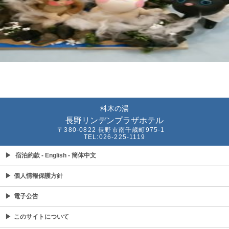
科木の湯
長野リンデンプラザホテル
〒380-0822 長野市南千歳町975-1
TEL:026-225-1119
▶
宿泊約款
- English
- 簡体中文
▶
個人情報保護方針
▶
電子公告
▶
このサイトについて