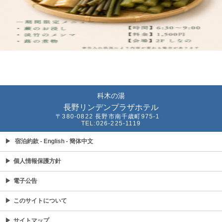
科木の湯
長野リンデンプラザホテル
〒380-0822 長野市南千歳町975-1
TEL:026-225-1119
▶
宿泊約款
- English
- 簡体中文
▶
個人情報保護方針
▶
電子公告
▶
このサイトについて
▶
サイトマップ